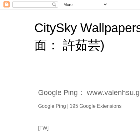
CitySky Wallpape
面： 許茹芸)
Google Ping： www.valenhsu.g
Google Ping | 195 Google Extensions
[TW]