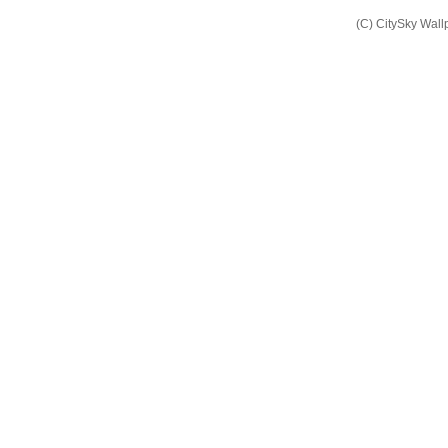
(C) CitySky Wal